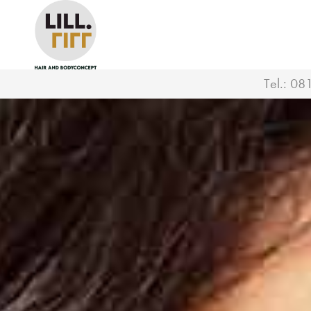
Tel.:
08